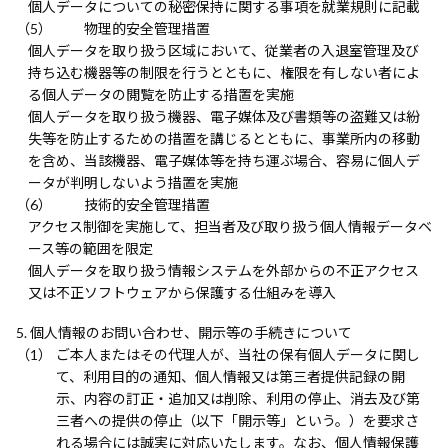
個人データについての秘密保持に関する事項を就業規則に記載
物理的安全管理措置
個人データを取り扱う区域において、従業者の入退室管理及び
持ち込む機器等の制限を行うとともに、権限を有しない者によ
る個人データの閲覧を防止する措置を実施
個人データを取り扱う機器、電子媒体及び書類等の盗難又は紛
失等を防止するための措置を講じるとともに、事業所内の移動
を含め、当該機器、電子媒体等を持ち運ぶ場合、容易に個人デ
ータが判明しないよう措置を実施
技術的安全管理措置
アクセス制御を実施して、担当者及び取り扱う個人情報データベ
ース等の範囲を限定
個人データを取り扱う情報システムを外部からの不正アクセス
又は不正ソフトウェアから保護する仕組みを導入
個人情報のお問い合わせ、開示等の手続きについて
ご本人またはその代理人が、当社の保有個人データに関し
て、利用目的の通知、個人情報又は第三者提供記録の開
示、内容の訂正・追加又は削除、利用の停止、消去及び第
三者への提供の停止（以下「開示等」という。）を要求さ
れる場合には誠実に対応いたします。なお、個人情報保護