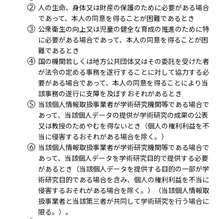
人の生命、身体又は財産の保護のために必要がある場合
であって、本人の同意を得ることが困難であるとき
公衆衛生の向上又は児童の健全な育成の推進のために特
に必要がある場合であって、本人の同意を得ることが困
難であるとき
国の機関若しくは地方公共団体又はその委託を受けた者
が法令の定める事務を遂行することに対して協力する必
要がある場合であって、本人の同意を得ることにより当
該事務の遂行に支障を及ぼすおそれがあるとき
当該個人情報取扱事業者が学術研究機関等である場合で
あって、当該個人データの提供が学術研究の成果の公表
又は教授のためやむを得ないとき（個人の権利利益を不
当に侵害するおそれがある場合を除く。）
当該個人情報取扱事業者が学術研究機関等である場合で
あって、当該個人データを学術研究目的で提供する必要
があるとき（当該個人データを提供する目的の一部が学
術研究目的である場合を含み、個人の権利利益を不当に
侵害するおそれがある場合を除く。）（当該個人情報取
扱事業者と当該第三者が共同して学術研究を行う場合に
限る。）。